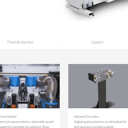
Teknik Veriler
Galeri
reze Ünitesi
Infrared Ön Isıtıcı
eze için paso miktarı, otomatik ayarlı
Soğuk iş parçalarının sıcak tutkal ile
 siperinin hareketi ile sağlanır. Paso
temasında meydana gelen