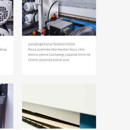
Jumpingli Kanal Testere Unitesi
lisaj
Parça üzerinde ister boydan boya, ister
dalma çıkma (Jumping) yaparak 3mm ile
10 mm arasında kanal açar.