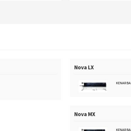
ekibine ihtiyaç duymaksızın arızayı
gidererek imalatlarınızı aksatmada
sürdürmenizi sağlar.
Nova LX
KENAR BA
Nova MX
KENAR BA