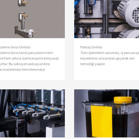
leme Sıvısı Ünitesi
Polisaj Ünitesi
zleme Sıvısı lamlı parçaların hem
Tüm işlemlerin sonunda, iş parçası po
̈ne hem altına özel karışımlı kimyasal
keçelerinin arasından geçerek son
ürtür. Bu solüsyon polisaj ünitesi
temizliği yapılır.
si malzemeyi temizlenmeye
lar.