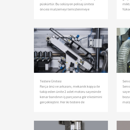
püskürtür. Bu solüsyon polisaj ünitesi
mikt
öncesi malzemeyi temizlenmeye
Yük
hazırlar.
ayar 
kada
ünit
meyd
Testere Ünitesi
Servo
Parça önü ve arkasını, mekanik kopya ile
Servo
takip eden ünite 2 adet motoru sayesinde
saye
kenar bandının iş parçasına gör e kesimini
bozu
gerçekleştirir. Her iki testere de
malz
açılandırılabilir.
hass