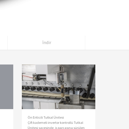
İndir
Ön Eriticili Tutkal Ünitesi
Çift kademeli invertor kontrollü Tutkal
Ünitesi sayesinde, iş parçasına sürülen