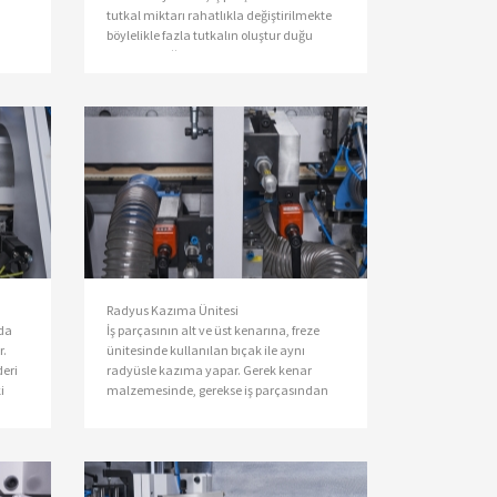
ı
tutkal miktarı rahatlıkla değiştirilmekte
böylelikle fazla tutkalın oluştur duğu
yüzey kirliliği minimuma indiril -
r. Bu
mektedir. Birinci kademe granül tutkal
haznesi, ikinci kademe sıvı tutkal
haznesine ihtiyaç mik - tarı tutkalı
gönderir. Böylelikle tutkal yanması
problemeleri de minimize edilmiş olur.
Radyus Kazıma Ünitesi
nda
İş parçasının alt ve üst kenarına, freze
r.
ünitesinde kullanılan bıçak ile aynı
deri
radyüsle kazıma yapar. Gerek kenar
i
malzemesinde, gerekse iş parçasından
kaynaklanan hataları giderir, yüzey
işleme kalitesini yükseltir.
elir.