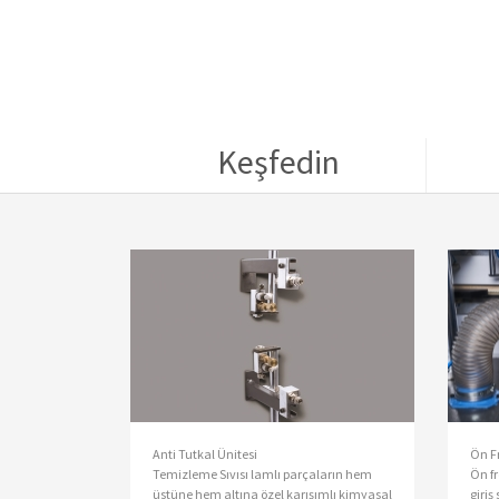
Keşfedin
Anti Tutkal Ünitesi
Ön F
Temizleme Sıvısı lamlı parçaların hem
Ön fr
üstüne hem altına özel karışımlı kimyasal
giriş