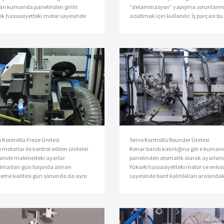
arı kumanda panelinden girilir.
“delaminasyon” yapışma sorunların
sek hassasiyetteki motor sayesinde
azaltmak için kullanılır. İş parçası bu
hatasız olarak gerçekleşir. 3 mm’ye
ünitenin önünden geçerken IR ısıtıcı
r temizlik yapabilen ön frezeleme
çalışarak tutkal sürülecek yüzeyi ısıtı
esi 2 adet yüksek frekans motorundan
şekilde çok daha sağlıklı bir yapışma
ana gelir.
yüzeyi hazırlanmış olur.
 Kontrollü Freze Ünitesi
Servo Kontrollü Rounder Ünitesi
 motorlar ile kontrol edilen üniteler
Kenar bandı kalınlığına gör e kuma
sinde makinedeki ayarlar
panelinden otomatik olarak ayarlanı
lmadan gün başında alınan
Yüksek hassasiyetteki motor ve enko
eme kalitesi gün sonunda da aynı
sayesinde bant kalınlıkları arasındak
asiyette devam eder.
geçiş hatasız olarak gerçekleşir.
Birbirinden bağımsız çalışan 2 adet
yüksek fr ekans motordan meydana g