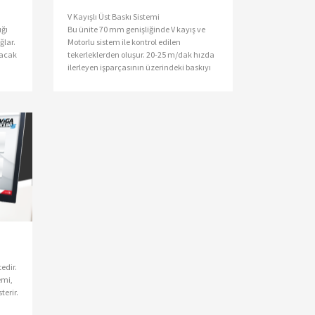
V Kayışlı Üst Baskı Sistemi
ığı
Bu ünite 70 mm genişliğinde V kayış ve
ğlar.
Motorlu sistem ile kontrol edilen
şacak
tekerleklerden oluşur. 20-25 m/dak hızda
ilerleyen işparçasının üzerindeki baskıyı
homojen yayarak, parçanın makinede
ilerlerken oynamasını engeller. Parlak
yüzeylerde iz yapmaz.
m
tedir.
emi,
terir.
vis