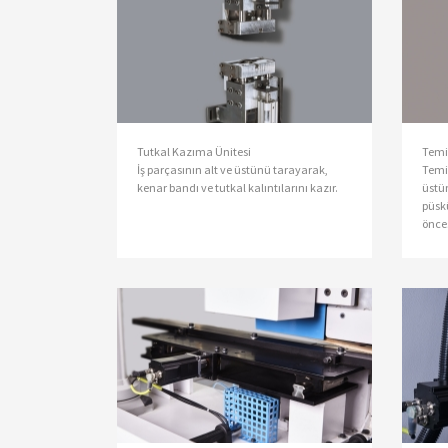
Tutkal Kazıma Ünitesi
Temiz
İş parçasının alt ve üstünü tarayarak,
Temi
kenar bandı ve tutkal kalıntılarını kazır.
üstu
püsk
önce
hazır