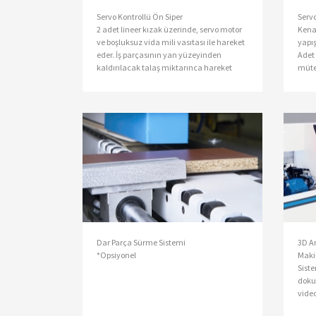
Servo Kontrollü Ön Siper
Servo
2 adet lineer kızak üzerinde, servo motor
Kenar
ve boşluksuz vida mili vasıtası ile hareket
yapış
eder. İş parçasının yan yüzeyinden
Adet 
kaldırılacak talaş miktarınca hareket
müte
eder.
otom
Dar Parça Sürme Sistemi
3D Ar
*Opsiyonel
Makin
Sist
doku
video