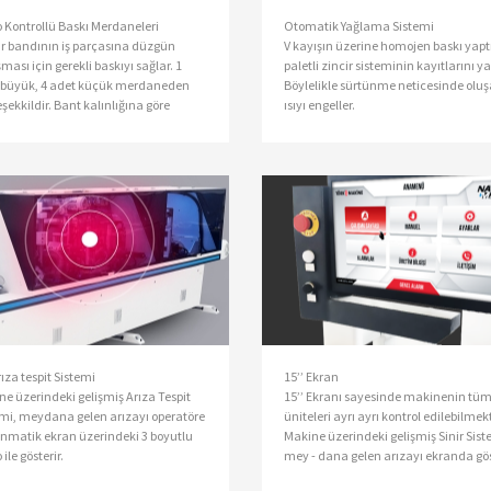
 Kontrollü Baskı Merdaneleri
Otomatik Yağlama Sistemi
 bandının iş parçasına düzgün
V kayışın üzerine homojen baskı yapt
ması için gerekli baskıyı sağlar. 1
paletli zincir sisteminin kayıtlarını ya
büyük, 4 adet küçük merdaneden
Böylelikle sürtünme neticesinde olu
şekkildir. Bant kalınlığına göre
ısıyı engeller.
atik olarak pozisyonunu ayarlar.
ıza tespit Sistemi
15’’ Ekran
e üzerindeki gelişmiş Arıza Tespit
15’’ Ekranı sayesinde makinenin tü
emi, meydana gelen arızayı operatöre
üniteleri ayrı ayrı kontrol edilebilmek
nmatik ekran üzerindeki 3 boyutlu
Makine üzerindeki gelişmiş Sinir Sist
 ile gösterir.
mey - dana gelen arızayı ekranda gös
Böylelikle operatörler Törk Makine Ser